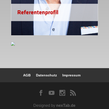
AGB
Datenschutz
Impressum


Designed by
nexTab.de