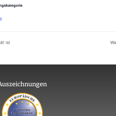
ngskategorie
ng
t‘ ist
War
Auszeichnungen