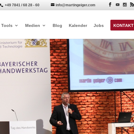
+49 7841 / 68 28 - 60
info@martingeiger.com


Tools
Medien
Blog
Kalender
Jobs
KONTAKT