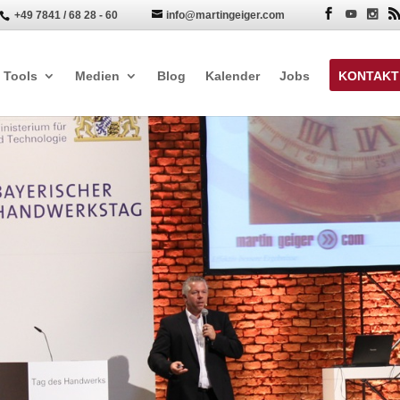
+49 7841 / 68 28 - 60
info@martingeiger.com


Tools
Medien
Blog
Kalender
Jobs
KONTAKT