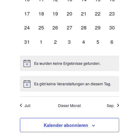
Veranstaltungen,
Veranstaltungen,
Veranstaltungen,
Veranstaltungen,
Veranstaltungen,
Veranstaltungen,
Veranstaltun
0
0
0
0
0
0
0
17
18
19
20
21
22
23
Veranstaltungen,
Veranstaltungen,
Veranstaltungen,
Veranstaltungen,
Veranstaltungen,
Veranstaltungen,
Veranstaltun
0
0
0
0
0
0
0
24
25
26
27
28
29
30
Veranstaltungen,
Veranstaltungen,
Veranstaltungen,
Veranstaltungen,
Veranstaltungen,
Veranstaltungen,
Veranstaltun
0
0
0
0
0
0
0
31
1
2
3
4
5
6
Veranstaltungen,
Veranstaltungen,
Veranstaltungen,
Veranstaltungen,
Veranstaltungen,
Veranstaltungen,
Veranstaltun
Es wurden keine Ergebnisse gefunden.
Es gibt keine Veranstaltungen an diesem Tag.
Juli
Dieser Monat
Sep.
Kalender abonnieren