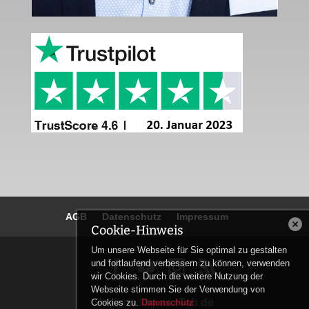
AGB
Datenschutz
Impressum
Cookie-Hinweis
Um unsere Webseite für Sie optimal zu gestalten


und fortlaufend verbessern zu können, verwenden
wir Cookies. Durch die weitere Nutzung der
Webseite stimmen Sie der Verwendung von
Designed by
nexTab.de
Cookies zu.
Datenschutz