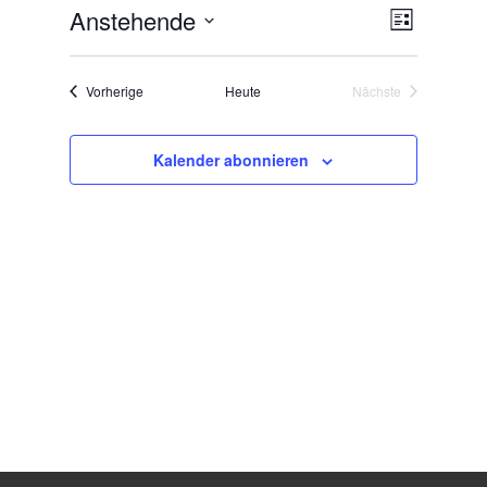
Veranst
Anstehende
Ansicht
Liste
Ansich
Navigat
Datum
Navigat
wählen.
Veranstaltungen
Vorherige
Heute
Nächste
Veranstaltungen
Kalender abonnieren