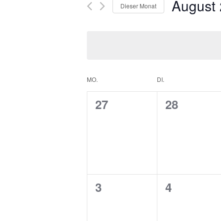
August
Dieser Monat
Datum
wählen.
Kalender
MO.
DI.
von
0
0
27
28
Veranstaltungen
Veranstaltungen,
Veranstal
0
0
3
4
Veranstaltungen,
Veranstal