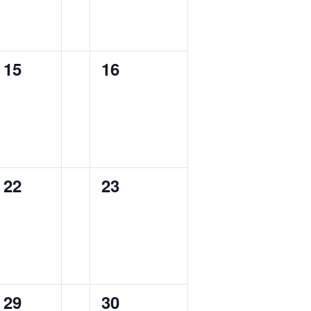
0
0
15
16
ngen,
Veranstaltungen,
Veranstaltungen,
0
0
22
23
ngen,
Veranstaltungen,
Veranstaltungen,
0
0
29
30