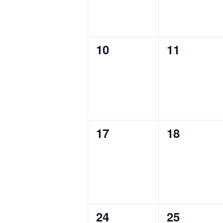
0
0
10
11
Veranstaltungen,
Veranstal
0
0
17
18
Veranstaltungen,
Veranstal
0
0
24
25