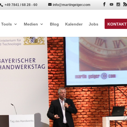
+49 7841 / 68 28 - 60
info@martingeiger.com


Tools
Medien
Blog
Kalender
Jobs
KONTAKT