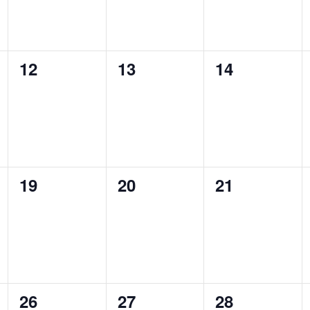
0
0
0
12
13
14
tungen,
Veranstaltungen,
Veranstaltungen,
Veranstaltu
0
0
0
19
20
21
tungen,
Veranstaltungen,
Veranstaltungen,
Veranstaltu
0
0
0
26
27
28