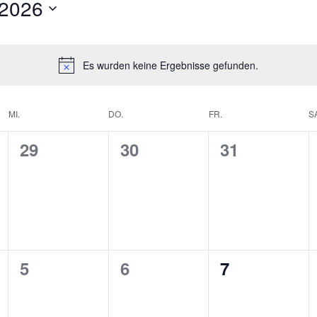
 2026
Es wurden keine Ergebnisse gefunden.
MI.
DO.
FR.
S
0
0
0
29
30
31
tungen,
Veranstaltungen,
Veranstaltungen,
Veranstaltu
0
0
0
5
6
7
tungen,
Veranstaltungen,
Veranstaltungen,
Veranstaltu