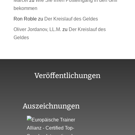
Marcel
zu
Wie Sie Ihren Posteingang in den Griff
bekommen
Ron Roble
zu
Der Kreislauf des Geldes
Oliver Jordanov, LL.M.
zu
Der Kreislauf des
Geldes
Veröffentlichungen
Auszeichnungen