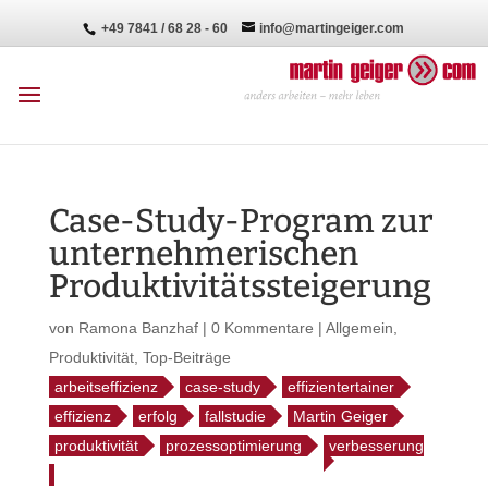
+49 7841 / 68 28 - 60
info@martingeiger.com
Case-Study-Program zur
unternehmerischen
Produktivitätssteigerung
von
Ramona Banzhaf
|
0 Kommentare
|
Allgemein
,
Produktivität
,
Top-Beiträge
arbeitseffizienz
case-study
effizientertainer
effizienz
erfolg
fallstudie
Martin Geiger
produktivität
prozessoptimierung
verbesserung