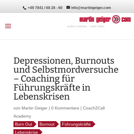
+49 7841 / 68 28 - 60
info@martingeiger.com
Depressionen, Burnouts
und Selbstmordversuche
– Coaching für
Führungskräfte in
Lebenskrisen
von
Martin Geiger
|
0 Kommentare
|
Coach2Call
Academy
Burn Out
Burnout
Führungskräfte
Lebenskrise