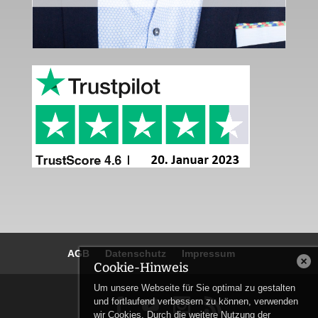
AGB
Datenschutz
Impressum
Cookie-Hinweis
Um unsere Webseite für Sie optimal zu gestalten
und fortlaufend verbessern zu können, verwenden


wir Cookies. Durch die weitere Nutzung der