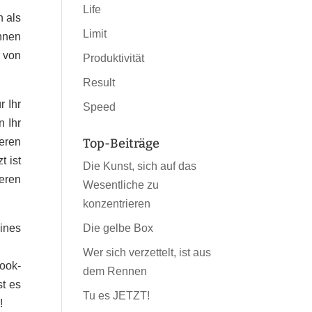
Life
h als
Limit
hnen
r von
Produktivität
Result
r Ihr
Speed
n Ihr
eren
Top-Beiträge
t ist
Die Kunst, sich auf das
deren
Wesentliche zu
konzentrieren
ines
Die gelbe Box
Wer sich verzettelt, ist aus
look-
dem Rennen
st es
Tu es JETZT!
!