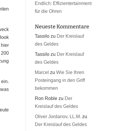
Endlich: Effizientertainment
eiten
für die Ohren
Neueste Kommentare
weck
Tassilo
zu
Der Kreislauf
tlook
des Geldes
hier
r 200
Tassilo
zu
Der Kreislauf
tzung
des Geldes
Marcel
zu
Wie Sie Ihren
Posteingang in den Griff
 ein.
bekommen
twas
Ron Roble
zu
Der
Kreislauf des Geldes
Leute
Oliver Jordanov, LL.M.
zu
Der Kreislauf des Geldes