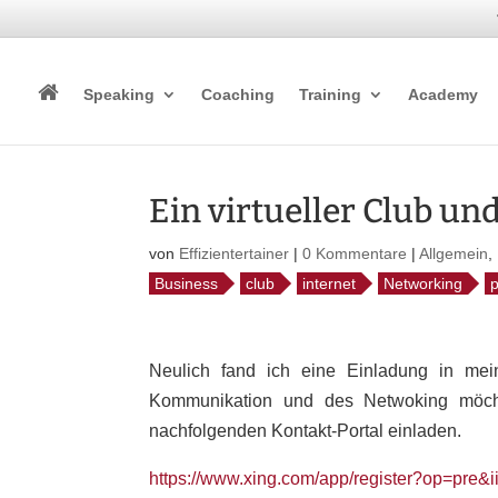
Speaking
Coaching
Training
Academy
Ein virtueller Club un
von
Effizientertainer
|
0 Kommentare
|
Allgemein
,
Business
club
internet
Networking
p
Neulich fand ich eine Einladung in mei
Kommunikation und des Netwoking möchte
nachfolgenden Kontakt-Portal einladen.
https://www.xing.com/app/register?op=pre&