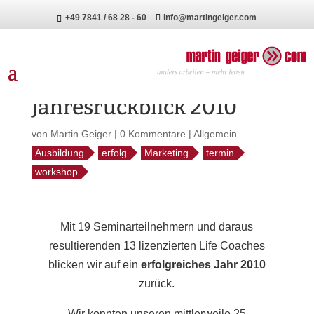
+49 7841 / 68 28 - 60
info@martingeiger.com
Jahresrückblick 2010
von
Martin Geiger
|
0 Kommentare
|
Allgemein
Ausbildung
erfolg
Marketing
termin
workshop
Mit 19 Seminarteilnehmern und daraus
resultierenden 13 lizenzierten Life Coaches
blicken wir auf ein
erfolgreiches Jahr 2010
zurück.
Wir konnten unseren mittlerweile 25