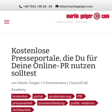
+49 7841 / 68 28 - 60
info@martingeiger.com
Kostenlose
Presseportale, die Du für
Deine Online-PR nutzen
solltest
von
Martin Geiger
|
0 Kommentare
|
Coach2Call
Academy
kostenlos
portal
positionierung
PR
pressearbeit
pressemitteilung
public relations
sichtbarkeit