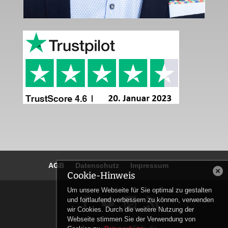
AGB
Datenschutz
Impressum
Cookie-Hinweis
Um unsere Webseite für Sie optimal zu gestalten
und fortlaufend verbessern zu können, verwenden


wir Cookies. Durch die weitere Nutzung der
Webseite stimmen Sie der Verwendung von