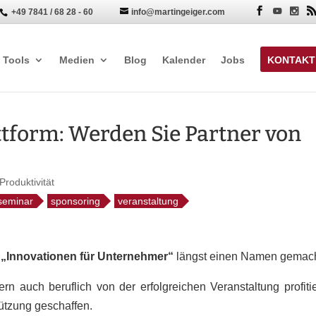
+49 7841 / 68 28 - 60
info@martingeiger.com


Tools
Medien
Blog
Kalender
Jobs
KONTAKT
ttform: Werden Sie Partner von
Produktivität
seminar
sponsoring
veranstaltung
r
„Innovationen für Unternehmer“
längst einen Namen gemach
rn auch beruflich von der erfolgreichen Veranstaltung profiti
ützung geschaffen.