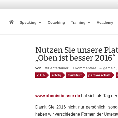
Speaking
Coaching
Training
Academy
Nutzen Sie unsere Pla
„Oben ist besser 2016“
von
Effizientertainer
|
0 Kommentare
|
Allgemein
,
2016
erfolg
frankfurt
partnerschaft
www.obenistbesser.de
hat sich als Tag de
Damit Sie 2016 nicht nur persönlich, sonde
haben wir verschiedene Formen der Unterst