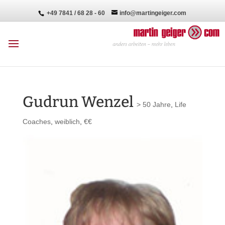
+49 7841 / 68 28 - 60
info@martingeiger.com
Gudrun Wenzel
> 50 Jahre
,
Life
Coaches
,
weiblich
,
€€