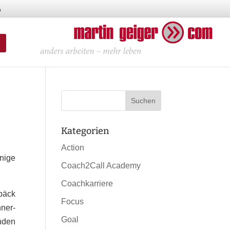
Kategorien
Action
inige
Coach2Call Academy
Coachkarriere
päck
Focus
nner-
Goal
nden