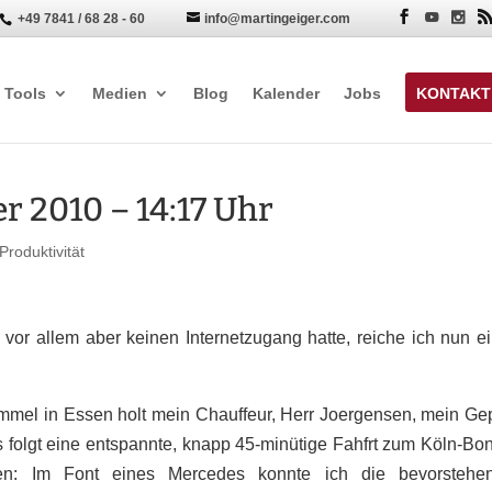
+49 7841 / 68 28 - 60
info@martingeiger.com


Tools
Medien
Blog
Kalender
Jobs
KONTAKT
r 2010 – 14:17 Uhr
Produktivität
 vor allem aber keinen Internetzugang hatte, reiche ich nun e
mmel in Essen holt mein Chauffeur, Herr Joergensen, mein Ge
Es folgt eine entspannte, knapp 45-minütige Fahfrt zum Köln-Bo
en: Im Font eines Mercedes konnte ich die bevorstehe