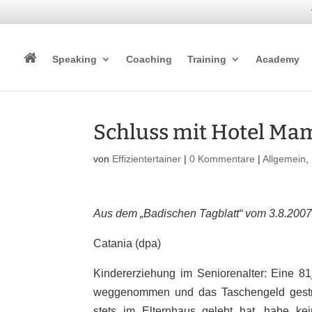
Speaking
Coaching
Training
Academy
Schluss mit Hotel Ma
von
Effizientertainer
|
0 Kommentare
|
Allgemein
,
Aus dem „Badischen Tagblatt“ vom 3.8.200
Catania (dpa)
Kindererziehung im Seniorenalter: Eine 81
weggenommen und das Taschengeld gestrich
stets im Elternhaus gelebt hat, habe k