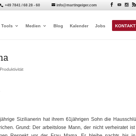
+49 7841 / 68 28 - 60
info@martingeiger.com


Tools
Medien
Blog
Kalender
Jobs
KONTAKT
ma
Produktivität
7
jährige Sizilianerin hat ihrem 61jährigen Sohn die Hausschlü
en. Grund: Der arbeitslose Mann, der nicht verheiratet ist
einen Respekt vor der Frau Mama. Er bleibe nachts bis in