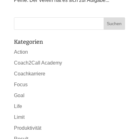
Peine. Der Verein hat es sich zur Aufgabe...
Kategorien
Action
Coach2Call Academy
Coachkarriere
Focus
Goal
Life
Limit
Produktivität
Result