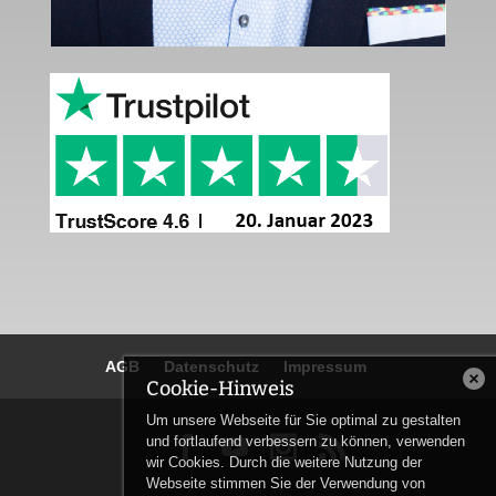
AGB
Datenschutz
Impressum
Cookie-Hinweis
Um unsere Webseite für Sie optimal zu gestalten
und fortlaufend verbessern zu können, verwenden


wir Cookies. Durch die weitere Nutzung der
Webseite stimmen Sie der Verwendung von