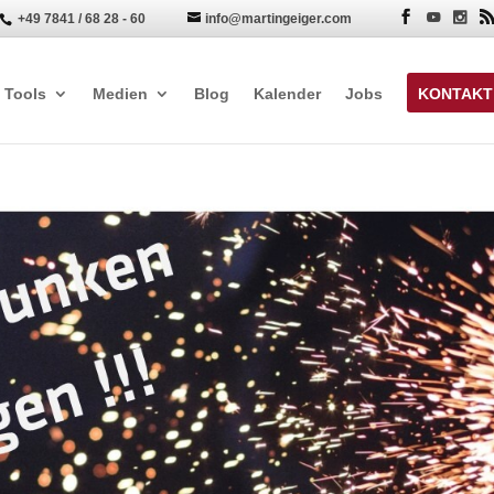
+49 7841 / 68 28 - 60
info@martingeiger.com


Tools
Medien
Blog
Kalender
Jobs
KONTAKT