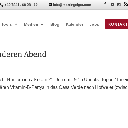
+49 7841 / 68 28 - 60
info@martingeiger.com


Tools
Medien
Blog
Kalender
Jobs
KONTAKT
onderen Abend
h. Nun bin ich also am 25. Juli um 19:15 Uhr als „Topact“ für e
dären Vitamin-B-Partys in das Casa Verde nach Hofweier (zwis