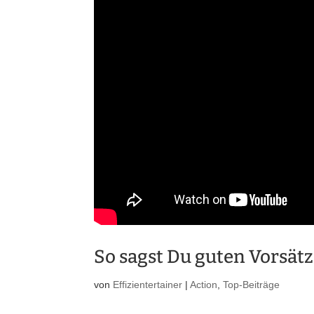
So sagst Du guten Vorsät
von
Effizientertainer
|
Action
,
Top-Beiträge