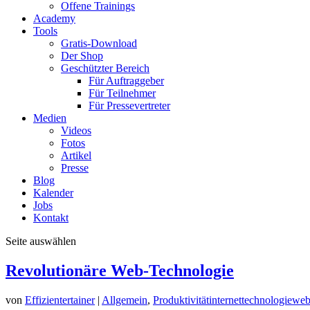
Offene Trainings
Academy
Tools
Gratis-Download
Der Shop
Geschützter Bereich
Für Auftraggeber
Für Teilnehmer
Für Pressevertreter
Medien
Videos
Fotos
Artikel
Presse
Blog
Kalender
Jobs
Kontakt
Seite auswählen
Revolutionäre Web-Technologie
von
Effizientertainer
|
Allgemein
,
Produktivität
internet
technologie
we