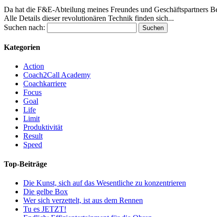
Da hat die F&E-Abteilung meines Freundes und Geschäftspartners Ber
Alle Details dieser revolutionären Technik finden sich...
Suchen nach:
Kategorien
Action
Coach2Call Academy
Coachkarriere
Focus
Goal
Life
Limit
Produktivität
Result
Speed
Top-Beiträge
Die Kunst, sich auf das Wesentliche zu konzentrieren
Die gelbe Box
Wer sich verzettelt, ist aus dem Rennen
Tu es JETZT!