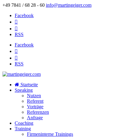
+49 7841 / 68 28 - 60
info@martingeiger.com
Facebook


RSS
Facebook


RSS
Startseite
Speaking
Nutzen
Referent
Vorträge
Referenzen
Anfrage
Coaching
Training
Firmeninterne Trainings