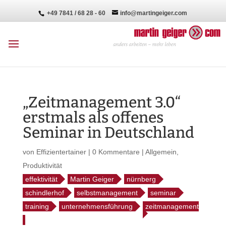
+49 7841 / 68 28 - 60
info@martingeiger.com
„Zeitmanagement 3.0“
erstmals als offenes
Seminar in Deutschland
von
Effizientertainer
|
0 Kommentare
|
Allgemein
,
Produktivität
effektivität
Martin Geiger
nürnberg
schindlerhof
selbstmanagement
seminar
training
unternehmensführung
zeitmanagement