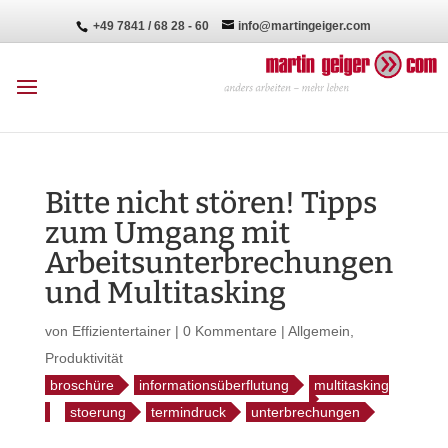
+49 7841 / 68 28 - 60
info@martingeiger.com
Bitte nicht stören! Tipps
zum Umgang mit
Arbeitsunterbrechungen
und Multitasking
von
Effizientertainer
|
0 Kommentare
|
Allgemein
,
Produktivität
broschüre
informationsüberflutung
multitasking
stoerung
termindruck
unterbrechungen