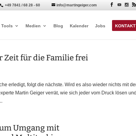
+49 7841 / 68 28 - 60
info@martingeiger.com


Tools
Medien
Blog
Kalender
Jobs
KONTAKT
 Zeit für die Familie frei
ache erledigt, folgt die nächste. Wird es also wieder nichts mit d
xperte Martin Geiger verrät, wie sich jeder vom Druck lösen un
..
s zum Umgang mit