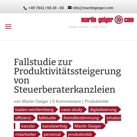
+49 7841 / 68 28 - 60
info@martingeiger.com
Fallstudie zur
Produktivitätssteigerung
von
Steuerberaterkanzleien
von
Martin Geiger
|
0 Kommentare
|
Produktivität
baden-württemberg
case-study
digitalisierung
effizienz
fallstudie
fremdbestimmung
inhaber
kanzlei
kanzleierfolg
Martin Geiger
mitarbeiter
personal
produktivität