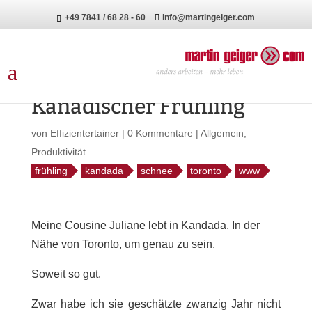
+49 7841 / 68 28 - 60
info@martingeiger.com
Kanadischer Frühling
von
Effizientertainer
|
0 Kommentare
|
Allgemein
,
Produktivität
frühling
kandada
schnee
toronto
www
Meine Cousine Juliane lebt in Kandada. In der
Nähe von Toronto, um genau zu sein.
Soweit so gut.
Zwar habe ich sie geschätzte zwanzig Jahr nicht