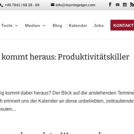
+49 7841 / 68 28 - 60
info@martingeiger.com


Tools
Medien
Blog
Kalender
Jobs
KONTAKT
s kommt heraus: Produktivitätskiller
nig kommt dabei heraus? Der Blick auf die anstehenden Termin
lich erinnert uns der Kalender an diese unbeliebten, zeitraubend
euten...