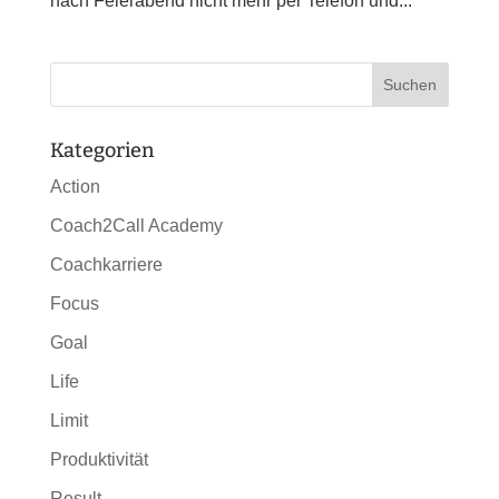
nach Feierabend nicht mehr per Telefon und...
Kategorien
Action
Coach2Call Academy
Coachkarriere
Focus
Goal
Life
Limit
Produktivität
Result