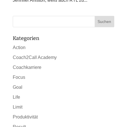
Jennifer Aniston, weiß auch RTL zu...
Kategorien
Action
Coach2Call Academy
Coachkarriere
Focus
Goal
Life
Limit
Produktivität
Result