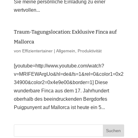
Sie meine persönliche Einladung zu einer
wertvollen...
Traum-Tagungslocation: Exklusive Finca auf
Mallorca
von
Effizientertainer
|
Allgemein
,
Produktivität
[youtube=http://www.youtube.com/watch?
v=MRlFEWArgUo&hl=de&fs=1&rel=0&color1=0x2
34900&color2=0x4e9e00&border=1] Diese
wunderbare Finca aus dem 17. Jahrhundert
oberhalb des beeindruckenden Bergdorfes
Puigpunyent auf Mallorca ist heute ein 5...