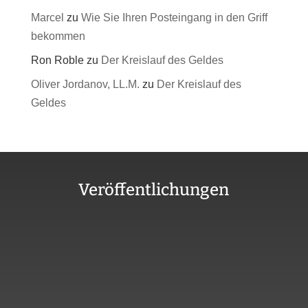
Marcel
zu
Wie Sie Ihren Posteingang in den Griff
bekommen
Ron Roble
zu
Der Kreislauf des Geldes
Oliver Jordanov, LL.M.
zu
Der Kreislauf des
Geldes
Veröffentlichungen