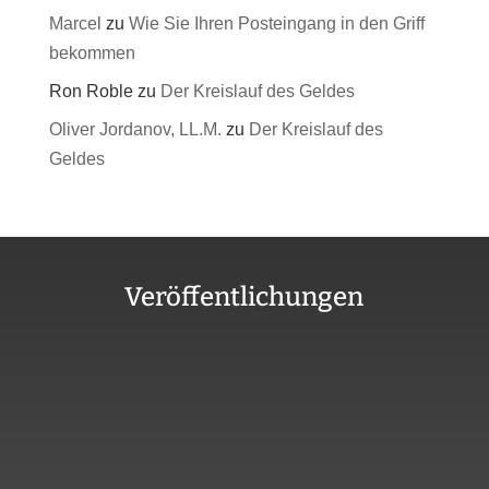
Marcel
zu
Wie Sie Ihren Posteingang in den Griff
bekommen
Ron Roble
zu
Der Kreislauf des Geldes
Oliver Jordanov, LL.M.
zu
Der Kreislauf des
Geldes
Veröffentlichungen