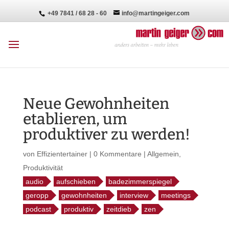
+49 7841 / 68 28 - 60
info@martingeiger.com
Neue Gewohnheiten
etablieren, um
produktiver zu werden!
von
Effizientertainer
|
0 Kommentare
|
Allgemein
,
Produktivität
audio
aufschieben
badezimmerspiegel
geropp
gewohnheiten
interview
meetings
podcast
produktiv
zeitdieb
zen